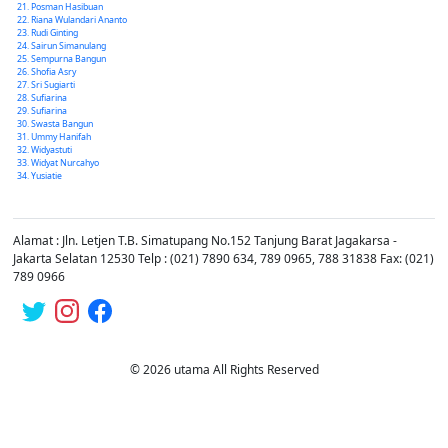
Posman Hasibuan
Riana Wulandari Ananto
Rudi Ginting
Sairun Simanulang
Sempurna Bangun
Shofia Asry
Sri Sugiarti
Sufiarina
Sufiarina
Swasta Bangun
Ummy Hanifah
Widyastuti
Widyat Nurcahyo
Yusiatie
Alamat : Jln. Letjen T.B. Simatupang No.152 Tanjung Barat Jagakarsa -
Jakarta Selatan 12530 Telp : (021) 7890 634, 789 0965, 788 31838 Fax: (021)
789 0966
© 2026 utama All Rights Reserved