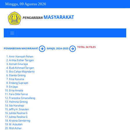
Minggu, 09 Agustus 2026
MASYARAKAT
PENGABDIAN
TOTAL 34 FILES
PENGABDIAN MASYARAKAT
GANJIL 2024-2025
Amir Hamzah Pohan
Arihta Esther Tarigan
Asmah Sinuraya
Budi Akhmad Tarigan
Eko Cahyo Mayndarto
Elianta Ginting
Ema Kusuma
Endang Suprapti
Eni Jaya
Erna Amalia
Fara Dilla Fairuz
Fransiska Simanullang
Helmina Ginting
Ida Harahap
Jeffry H. Sinaulan
Julinta Paulina G
Julinta Paulina G
Kristina Sembiring
M. Asbullah
Moh Azhar