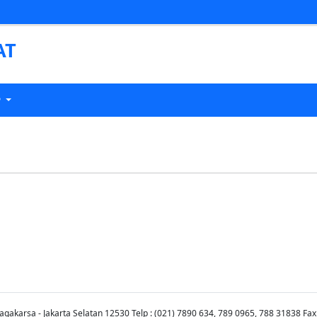
AT
P
Jagakarsa - Jakarta Selatan 12530 Telp : (021) 7890 634, 789 0965, 788 31838 Fax