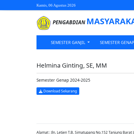
Kamis, 06 Agustus 2026
MASYARAK
PENGABDIAN
SEMESTER GANJIL
SEMESTER GENA
Helmina Ginting, SE, MM
Semester Genap 2024-2025
Download Sekarang
Alamat : Jln. Letjen T.B. Simatupang No.152 Tanjung Barat 